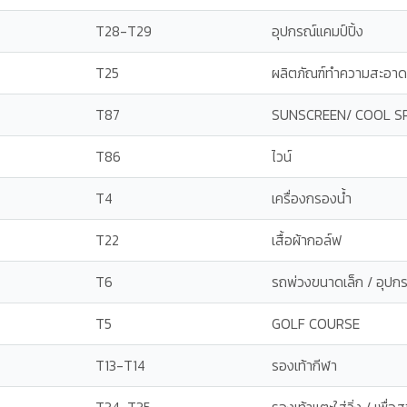
T28-T29
อุปกรณ์แคมป์ปิ้ง
T25
ผลิตภัณฑ์ทำความสะอาด
T87
SUNSCREEN/ COOL S
T86
ไวน์
T4
เครื่องกรองน้ำ
T22
เสื้อผ้ากอล์ฟ
T6
รถพ่วงขนาดเล็ก / อุปก
T5
GOLF COURSE
T13-T14
รองเท้ากีฬา