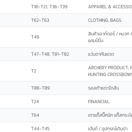
T18-T21, T36-T39
APPAREL & ACCESSO
T62-T63
CLOTHING, BAGS
สินค้าเอาท์ดอร์ / หมวก / เ
T49
แคมป์ปิ้ง
T47-T48, T81-T82
แว่นตากันแดด
ARCHERY PRODUCT; 
T2
HUNTING CROSSBOWS,
T88-T89
รองเท้าแตะรัดส้น
T24
FINANCIAL
T64
เตาแก๊สปิ๊คนิค แก๊สกระป
T44-T45
เต้นท์ / อุปกรณ์เดินป่า