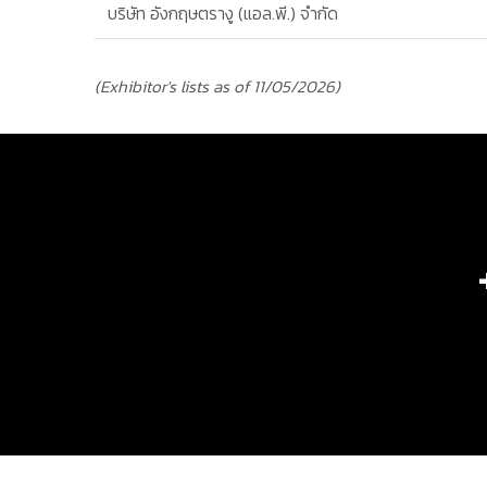
บริษัท อังกฤษตรางู (แอล.พี.) จำกัด
(Exhibitor's lists as of 11/05/2026)