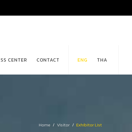
ESS CENTER
CONTACT
ENG
THA
Home
Visitor
Exhibitor List