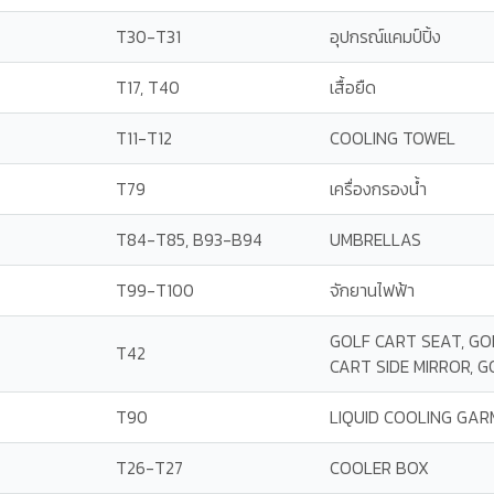
T30-T31
อุปกรณ์แคมป์ปิ้ง
T17, T40
เสื้อยืด
T11-T12
COOLING TOWEL
T79
เครื่องกรองน้ำ
T84-T85, B93-B94
UMBRELLAS
T99-T100
จักยานไฟฟ้า
GOLF CART SEAT, GO
T42
CART SIDE MIRROR, 
T90
LIQUID COOLING GA
T26-T27
COOLER BOX