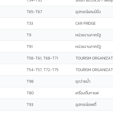
T34-T35
รองเท้าแตะใส่วิ่ง / เพื่อ
T65-T67
อุปกรณ์แคมป์ปิ้ง
T33
CAR FRIDGE
T9
หน่วยงานภาครัฐ
T91
หน่วยงานภาครัฐ
T58-T61, T68-T71
TOURISM ORGANIZAT
T54-T57, T72-T75
TOURISM ORGANIZAT
T98
ชุดว่ายน้ำ
T80
เครื่องดื่มกาแฟ
T93
อุปกรณ์เซฟตี้