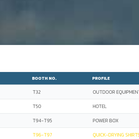
BOOTH NO.
PROFILE
T32
OUTDOOR EQUIPMEN
T50
HOTEL
T94-T95
POWER BOX
T96-T97
QUICK-DRYING SHIRT